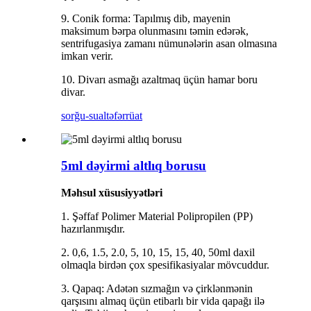
9. Conik forma: Tapılmış dib, mayenin
maksimum bərpa olunmasını təmin edərək,
sentrifugasiya zamanı nümunələrin asan olmasına
imkan verir.
10. Divarı asmağı azaltmaq üçün hamar boru
divar.
sorğu-sual
təfərrüat
5ml dəyirmi altlıq borusu
Məhsul xüsusiyyətləri
1. Şəffaf Polimer Material Polipropilen (PP)
hazırlanmışdır.
2. 0,6, 1.5, 2.0, 5, 10, 15, 15, 40, 50ml daxil
olmaqla birdən çox spesifikasiyalar mövcuddur.
3. Qapaq: Adətən sızmağın və çirklənmənin
qarşısını almaq üçün etibarlı bir vida qapağı ilə