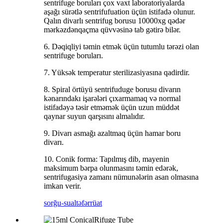
sentrifuge boruları çox vaxt laboratoriyalarda
aşağı sürətlə sentrifufuation üçün istifadə olunur.
Qalın divarlı sentrifug borusu 10000xg qədər
mərkəzdənqaçma qüvvəsinə tab gətirə bilər.
6. Dəqiqliyi təmin etmək üçün tutumlu tərəzi olan
sentrifuge boruları.
7. Yüksək temperatur sterilizasiyasına qadirdir.
8. Spiral örtüyü sentrifuduge borusu divarın
kənarındakı işarələri çıxarmamaq və normal
istifadəyə təsir etməmək üçün uzun müddət
qaynar suyun qarşısını almalıdır.
9. Divarı asmağı azaltmaq üçün hamar boru
divarı.
10. Conik forma: Tapılmış dib, mayenin
maksimum bərpa olunmasını təmin edərək,
sentrifugasiya zamanı nümunələrin asan olmasına
imkan verir.
sorğu-sual
təfərrüat