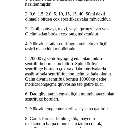
hazırlanmışdır.
2. 0,6, 1.5, 2.0, 5, 10, 15, 15, 40, 50ml daxil
olmaqla birdən çox spesifikasiyalar mövcuddur.
3. Təbii, qəhvəyi, mavi, yaşıl, qırmızı, sarı və s.
O cümlədən birdən çox rəng mövcuddur.
4. Yüksək sürətlə sentrifugu təmin etmək üçün
təsirli olan ciddi möhürlənir.
5. 20000xg sentrifuguging edə bilən mikro
sentrifudu borusunu bitirib. Spiral örtüyü
sentrifuge boruları çox vaxt laboratoriyalarda
aşağı sürətlə sentrifufuation üçün istifadə olunur.
Qalın divarlı sentrifug borusu 10000xg qədər
mərkəzdənqaçma qüvvəsinə tab gətirə bilər.
6. Dəqiqliyi təmin etmək üçün tutumlu tərəzi olan
sentrifuge boruları.
7. Yüksək temperatur sterilizasiyasına qadirdir.
8. Conik forma: Tapılmış dib, mayenin
maksimum bərpa olunmasını təmin edərək,