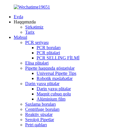
Evdə
Haqqımızda
Şirkətimiz
Tarix
Məhsul
PCR seriyası
PCR boruları
PCR plitələri
PCR SELLING FİLMİ
Elisa plitələri
Pipette haqqında göstərişlər
Universal Pipette Tips
Robotik məsləhətlər
Dərin yaxşı plitələr
Dərin yaxşı plitələr
Maqnit çubuq qolu
Alüminium film
Saxlama boruları
Centrifuge boruları
Reaktiv şüşələr
Seroloji Pipetlər
Petri qabları