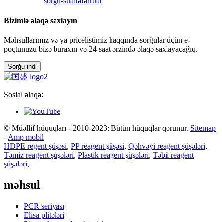
sorğu-sual
təfərrüat
Bizimlə əlaqə saxlayın
Məhsullarımız və ya pricelistimiz haqqında sorğular üçün e-
poçtunuzu bizə buraxın və 24 saat ərzində əlaqə saxlayacağıq.
Sorğu indi
Sosial əlaqə:
© Müəllif hüquqları - 2010-2023: Bütün hüquqlar qorunur.
Sitemap
-
Amp mobil
HDPE regent şüşəsi
,
PP reagent şüşəsi
,
Qəhvəyi reagent şüşələri
,
Təmiz reagent şüşələri
,
Plastik reagent şüşələri
,
Təbii reagent
şüşələri
,
məhsul
PCR seriyası
Elisa plitələri