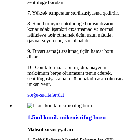
sentrifuge boruları.
7. Yüksək temperatur sterilizasiyasına qadirdir.
8. Spiral örtüyü sentrifuduge borusu divarın
kənarındakı işarələri çıxarmamaq və normal
istifadəyə təsir etməmək üçün uzun müddət
qaynar suyun qarşısını almalıdır.
9. Divarı asmağı azaltmaq üçün hamar boru
divarı.
10. Conik forma: Tapılmış dib, mayenin
maksimum bərpa olunmasını təmin edərək,
sentrifugasiya zamanı nümunələrin asan olmasına
imkan verir.
sorğu-sual
təfərrüat
1.5ml konik mikroisrifug boru
Məhsul xüsusiyyətləri