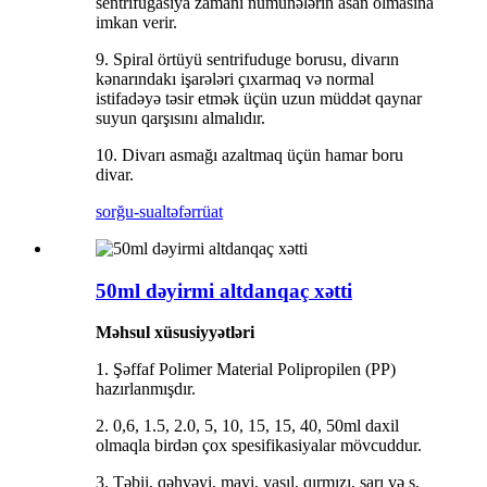
sentrifugasiya zamanı nümunələrin asan olmasına
imkan verir.
9. Spiral örtüyü sentrifuduge borusu, divarın
kənarındakı işarələri çıxarmaq və normal
istifadəyə təsir etmək üçün uzun müddət qaynar
suyun qarşısını almalıdır.
10. Divarı asmağı azaltmaq üçün hamar boru
divar.
sorğu-sual
təfərrüat
50ml dəyirmi altdanqaç xətti
Məhsul xüsusiyyətləri
1. Şəffaf Polimer Material Polipropilen (PP)
hazırlanmışdır.
2. 0,6, 1.5, 2.0, 5, 10, 15, 15, 40, 50ml daxil
olmaqla birdən çox spesifikasiyalar mövcuddur.
3. Təbii, qəhvəyi, mavi, yaşıl, qırmızı, sarı və s.