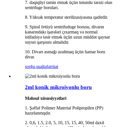
7. dəqiqliyi təmin etmək üçün tutumlu tərəzi olan
sentrifuge boruları.
8. Yüksək temperatur sterilizasiyasına qadirdir.
9. Spiral örtüyü sentrifuduge borusu, divarın
kənarındakı işarələri çıxarmaq və normal
istifadəyə təsir etmək üçün uzun müddət qaynar
suyun qarşısını almalıdır.
10. Divarı asmağı azaltmaq üçün hamar boru
divar.
sorğu-sual
təfərrüat
2ml konik mikroiyonlu boru
Məhsul xüsusiyyətləri
1. Şəffaf Polimer Material Polipropilen (PP)
hazırlanmışdır.
2. 0,6, 1.5, 2.0, 5, 10, 15, 15, 40, 50ml daxil