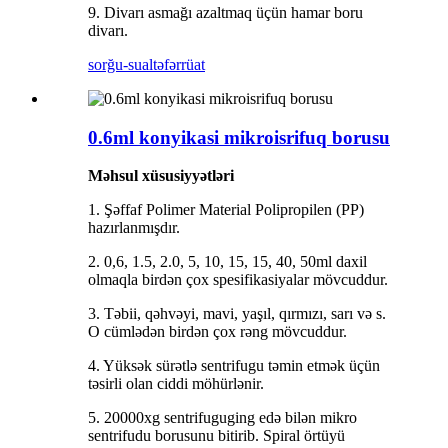
9. Divarı asmağı azaltmaq üçün hamar boru
divarı.
sorğu-sual
təfərrüat
0.6ml konyikasi mikroisrifuq borusu
Məhsul xüsusiyyətləri
1. Şəffaf Polimer Material Polipropilen (PP)
hazırlanmışdır.
2. 0,6, 1.5, 2.0, 5, 10, 15, 15, 40, 50ml daxil
olmaqla birdən çox spesifikasiyalar mövcuddur.
3. Təbii, qəhvəyi, mavi, yaşıl, qırmızı, sarı və s.
O cümlədən birdən çox rəng mövcuddur.
4. Yüksək sürətlə sentrifugu təmin etmək üçün
təsirli olan ciddi möhürlənir.
5. 20000xg sentrifuguging edə bilən mikro
sentrifudu borusunu bitirib. Spiral örtüyü