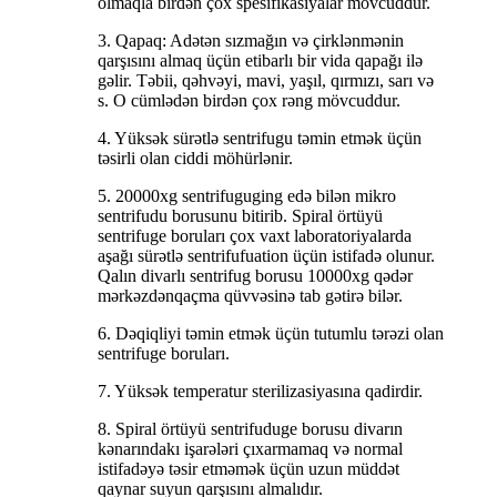
olmaqla birdən çox spesifikasiyalar mövcuddur.
3. Qapaq: Adətən sızmağın və çirklənmənin
qarşısını almaq üçün etibarlı bir vida qapağı ilə
gəlir. Təbii, qəhvəyi, mavi, yaşıl, qırmızı, sarı və
s. O cümlədən birdən çox rəng mövcuddur.
4. Yüksək sürətlə sentrifugu təmin etmək üçün
təsirli olan ciddi möhürlənir.
5. 20000xg sentrifuguging edə bilən mikro
sentrifudu borusunu bitirib. Spiral örtüyü
sentrifuge boruları çox vaxt laboratoriyalarda
aşağı sürətlə sentrifufuation üçün istifadə olunur.
Qalın divarlı sentrifug borusu 10000xg qədər
mərkəzdənqaçma qüvvəsinə tab gətirə bilər.
6. Dəqiqliyi təmin etmək üçün tutumlu tərəzi olan
sentrifuge boruları.
7. Yüksək temperatur sterilizasiyasına qadirdir.
8. Spiral örtüyü sentrifuduge borusu divarın
kənarındakı işarələri çıxarmamaq və normal
istifadəyə təsir etməmək üçün uzun müddət
qaynar suyun qarşısını almalıdır.