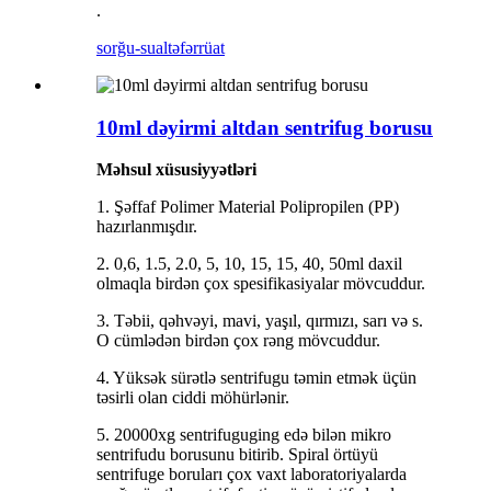
.
sorğu-sual
təfərrüat
10ml dəyirmi altdan sentrifug borusu
Məhsul xüsusiyyətləri
1. Şəffaf Polimer Material Polipropilen (PP)
hazırlanmışdır.
2. 0,6, 1.5, 2.0, 5, 10, 15, 15, 40, 50ml daxil
olmaqla birdən çox spesifikasiyalar mövcuddur.
3. Təbii, qəhvəyi, mavi, yaşıl, qırmızı, sarı və s.
O cümlədən birdən çox rəng mövcuddur.
4. Yüksək sürətlə sentrifugu təmin etmək üçün
təsirli olan ciddi möhürlənir.
5. 20000xg sentrifuguging edə bilən mikro
sentrifudu borusunu bitirib. Spiral örtüyü
sentrifuge boruları çox vaxt laboratoriyalarda