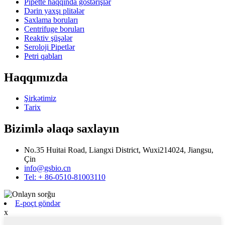
Pipette haqqında göstərişlər
Dərin yaxşı plitələr
Saxlama boruları
Centrifuge boruları
Reaktiv şüşələr
Seroloji Pipetlər
Petri qabları
Haqqımızda
Şirkətimiz
Tarix
Bizimlə əlaqə saxlayın
No.35 Huitai Road, Liangxi District, Wuxi214024, Jiangsu,
Çin
info@gsbio.cn
Tel: + 86-0510-81003110
E-poçt göndər
x