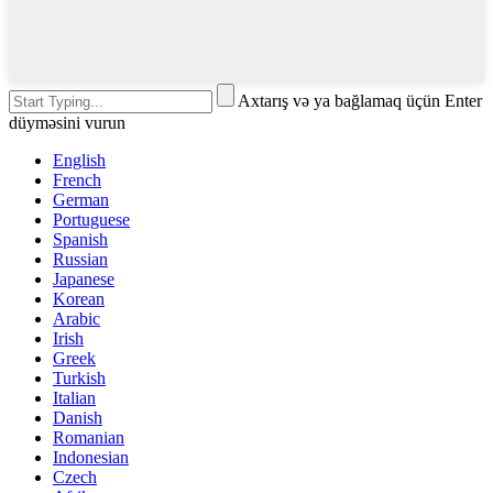
Axtarış və ya bağlamaq üçün Enter
düyməsini vurun
English
French
German
Portuguese
Spanish
Russian
Japanese
Korean
Arabic
Irish
Greek
Turkish
Italian
Danish
Romanian
Indonesian
Czech