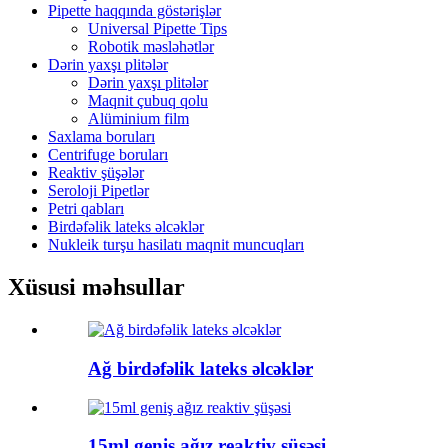
Pipette haqqında göstərişlər
Universal Pipette Tips
Robotik məsləhətlər
Dərin yaxşı plitələr
Dərin yaxşı plitələr
Maqnit çubuq qolu
Alüminium film
Saxlama boruları
Centrifuge boruları
Reaktiv şüşələr
Seroloji Pipetlər
Petri qabları
Birdəfəlik lateks əlcəklər
Nukleik turşu hasilatı maqnit muncuqları
Xüsusi məhsullar
Ağ birdəfəlik lateks əlcəklər
15ml geniş ağız reaktiv şüşəsi