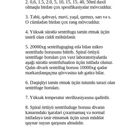
2. 0,6, 1.5, 2.0, 5, 10, 15, 15, 40, 50ml daxil
olmaqla birdən çox spesifikasiyalar mövcuddur.
3. Təbii, qəhvəyi, mavi, yaşıl, qırmızı, sarı və s.
O cümlədən birdən çox rəng mövcuddur.
4. Yüksək sürətlə sentrifugu təmin etmək üçün
təsirli olan ciddi möhürlənir.
5. 20000xg sentrifuguging edə bilən mikro
sentrifudu borusunu bitirib. Spiral örtüyü
sentrifuge boruları çox vaxt laboratoriyalarda
aşağı sürətlə sentrifufuation üçün istifadə olunur.
Qalın divarlı sentrifug borusu 10000xg qədər
mərkəzdənqaçma qüvvəsinə tab gətirə bilər.
6. Dəqiqliyi təmin etmək üçün tutumlu tərəzi olan
sentrifuge boruları.
7. Yüksək temperatur sterilizasiyasına qadirdir.
8. Spiral örtüyü sentrifuduge borusu divarın
kənarındakı işarələri çıxarmamaq və normal
istifadəyə təsir etməmək üçün uzun müddət
qaynar suyun qarşısını almalıdır.