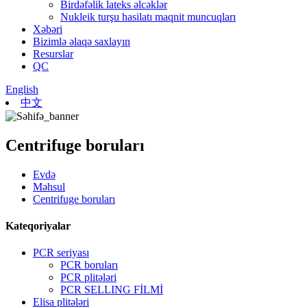
Birdəfəlik lateks əlcəklər
Nukleik turşu hasilatı maqnit muncuqları
Xəbəri
Bizimlə əlaqə saxlayın
Resurslar
QC
English
中文
Centrifuge boruları
Evdə
Məhsul
Centrifuge boruları
Kateqoriyalar
PCR seriyası
PCR boruları
PCR plitələri
PCR SELLING FİLMİ
Elisa plitələri