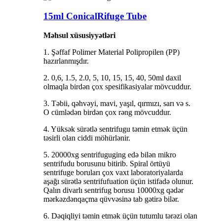
15ml ConicalRifuge Tube
Məhsul xüsusiyyətləri
1. Şəffaf Polimer Material Polipropilen (PP)
hazırlanmışdır.
2. 0,6, 1.5, 2.0, 5, 10, 15, 15, 40, 50ml daxil
olmaqla birdən çox spesifikasiyalar mövcuddur.
3. Təbii, qəhvəyi, mavi, yaşıl, qırmızı, sarı və s.
O cümlədən birdən çox rəng mövcuddur.
4. Yüksək sürətlə sentrifugu təmin etmək üçün
təsirli olan ciddi möhürlənir.
5. 20000xg sentrifuguging edə bilən mikro
sentrifudu borusunu bitirib. Spiral örtüyü
sentrifuge boruları çox vaxt laboratoriyalarda
aşağı sürətlə sentrifufuation üçün istifadə olunur.
Qalın divarlı sentrifug borusu 10000xg qədər
mərkəzdənqaçma qüvvəsinə tab gətirə bilər.
6. Dəqiqliyi təmin etmək üçün tutumlu tərəzi olan