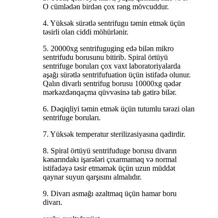
O cümlədən birdən çox rəng mövcuddur.
4. Yüksək sürətlə sentrifugu təmin etmək üçün
təsirli olan ciddi möhürlənir.
5. 20000xg sentrifuguging edə bilən mikro
sentrifudu borusunu bitirib. Spiral örtüyü
sentrifuge boruları çox vaxt laboratoriyalarda
aşağı sürətlə sentrifufuation üçün istifadə olunur.
Qalın divarlı sentrifug borusu 10000xg qədər
mərkəzdənqaçma qüvvəsinə tab gətirə bilər.
6. Dəqiqliyi təmin etmək üçün tutumlu tərəzi olan
sentrifuge boruları.
7. Yüksək temperatur sterilizasiyasına qadirdir.
8. Spiral örtüyü sentrifuduge borusu divarın
kənarındakı işarələri çıxarmamaq və normal
istifadəyə təsir etməmək üçün uzun müddət
qaynar suyun qarşısını almalıdır.
9. Divarı asmağı azaltmaq üçün hamar boru
divarı.