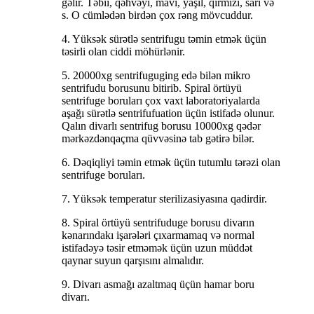
gəlir. Təbii, qəhvəyi, mavi, yaşıl, qırmızı, sarı və
s. O cümlədən birdən çox rəng mövcuddur.
4. Yüksək sürətlə sentrifugu təmin etmək üçün
təsirli olan ciddi möhürlənir.
5. 20000xg sentrifuguging edə bilən mikro
sentrifudu borusunu bitirib. Spiral örtüyü
sentrifuge boruları çox vaxt laboratoriyalarda
aşağı sürətlə sentrifufuation üçün istifadə olunur.
Qalın divarlı sentrifug borusu 10000xg qədər
mərkəzdənqaçma qüvvəsinə tab gətirə bilər.
6. Dəqiqliyi təmin etmək üçün tutumlu tərəzi olan
sentrifuge boruları.
7. Yüksək temperatur sterilizasiyasına qadirdir.
8. Spiral örtüyü sentrifuduge borusu divarın
kənarındakı işarələri çıxarmamaq və normal
istifadəyə təsir etməmək üçün uzun müddət
qaynar suyun qarşısını almalıdır.
9. Divarı asmağı azaltmaq üçün hamar boru
divarı.