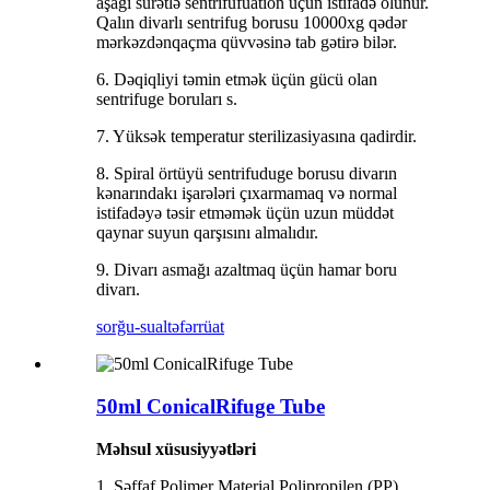
aşağı sürətlə sentrifufuation üçün istifadə olunur.
Qalın divarlı sentrifug borusu 10000xg qədər
mərkəzdənqaçma qüvvəsinə tab gətirə bilər.
6. Dəqiqliyi təmin etmək üçün gücü olan
sentrifuge boruları s.
7. Yüksək temperatur sterilizasiyasına qadirdir.
8. Spiral örtüyü sentrifuduge borusu divarın
kənarındakı işarələri çıxarmamaq və normal
istifadəyə təsir etməmək üçün uzun müddət
qaynar suyun qarşısını almalıdır.
9. Divarı asmağı azaltmaq üçün hamar boru
divarı.
sorğu-sual
təfərrüat
50ml ConicalRifuge Tube
Məhsul xüsusiyyətləri
1. Şəffaf Polimer Material Polipropilen (PP)