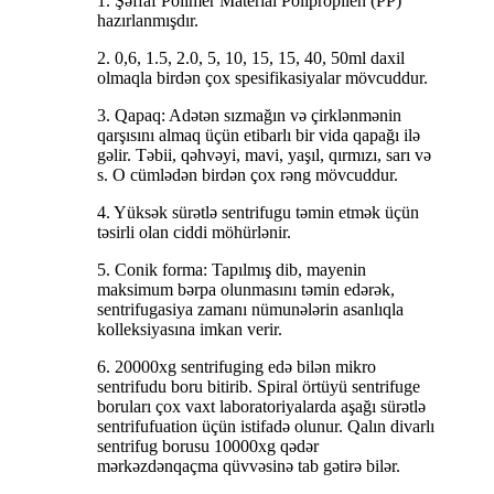
1. Şəffaf Polimer Material Polipropilen (PP)
hazırlanmışdır.
2. 0,6, 1.5, 2.0, 5, 10, 15, 15, 40, 50ml daxil
olmaqla birdən çox spesifikasiyalar mövcuddur.
3. Qapaq: Adətən sızmağın və çirklənmənin
qarşısını almaq üçün etibarlı bir vida qapağı ilə
gəlir. Təbii, qəhvəyi, mavi, yaşıl, qırmızı, sarı və
s. O cümlədən birdən çox rəng mövcuddur.
4. Yüksək sürətlə sentrifugu təmin etmək üçün
təsirli olan ciddi möhürlənir.
5. Conik forma: Tapılmış dib, mayenin
maksimum bərpa olunmasını təmin edərək,
sentrifugasiya zamanı nümunələrin asanlıqla
kolleksiyasına imkan verir.
6. 20000xg sentrifuging edə bilən mikro
sentrifudu boru bitirib. Spiral örtüyü sentrifuge
boruları çox vaxt laboratoriyalarda aşağı sürətlə
sentrifufuation üçün istifadə olunur. Qalın divarlı
sentrifug borusu 10000xg qədər
mərkəzdənqaçma qüvvəsinə tab gətirə bilər.