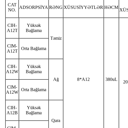
CAT
ADSORPSİYA
RƏNG
XÜSUSİYYƏTLƏR
HƏCM
NO.
XÜ
CIH-
Yüksək
A12T
Bağlama
Təmiz
CIM-
Orta Bağlama
A12T
CIH-
Yüksək
A12W
Bağlama
Ağ
8*A12
380uL
2
CIM-
Orta Bağlama
A12W
CIH-
Yüksək
A12B
Bağlama
Qara