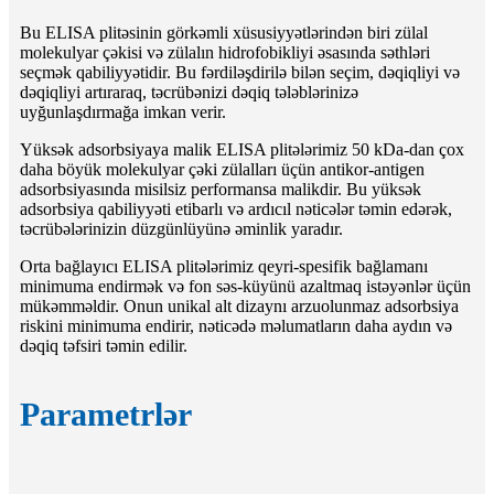
Bu ELISA plitəsinin görkəmli xüsusiyyətlərindən biri zülal
molekulyar çəkisi və zülalın hidrofobikliyi əsasında səthləri
seçmək qabiliyyətidir. Bu fərdiləşdirilə bilən seçim, dəqiqliyi və
dəqiqliyi artıraraq, təcrübənizi dəqiq tələblərinizə
uyğunlaşdırmağa imkan verir.
Yüksək adsorbsiyaya malik ELISA plitələrimiz 50 kDa-dan çox
daha böyük molekulyar çəki zülalları üçün antikor-antigen
adsorbsiyasında misilsiz performansa malikdir. Bu yüksək
adsorbsiya qabiliyyəti etibarlı və ardıcıl nəticələr təmin edərək,
təcrübələrinizin düzgünlüyünə əminlik yaradır.
Orta bağlayıcı ELISA plitələrimiz qeyri-spesifik bağlamanı
minimuma endirmək və fon səs-küyünü azaltmaq istəyənlər üçün
mükəmməldir. Onun unikal alt dizaynı arzuolunmaz adsorbsiya
riskini minimuma endirir, nəticədə məlumatların daha aydın və
dəqiq təfsiri təmin edilir.
Parametrlər