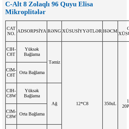
C-Alt 8 Zolaqlı 96 Quyu Elisa
Mikroplitələr
CAT
ADSORPSİYA
RƏNG
XÜSUSİYYƏTLƏR
HƏCM
NO.
XÜS
CIH-
Yüksək
C8T
Bağlama
Təmiz
CIM-
Orta Bağlama
C8T
CIH-
Yüksək
C8W
Bağlama
Ağ
12*C8
350uL
20
CIM-
Orta Bağlama
C8W