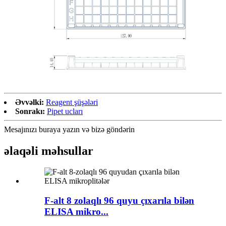
Əvvəlki:
Reagent şüşələri
Sonrakı:
Pipet ucları
Mesajınızı buraya yazın və bizə göndərin
əlaqəli məhsullar
F-alt 8 zolaqlı 96 quyu çıxarıla bilən
ELISA mikro...