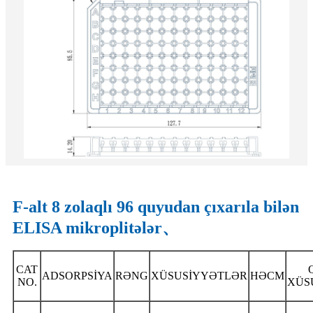
F-alt 8 zolaqlı 96 quyudan çıxarıla bilən
ELISA mikroplitələr、
CAT
ADSORPSİYA
RƏNG
XÜSUSİYYƏTLƏR
HƏCM
NO.
XÜS