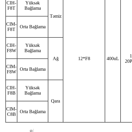
CIH-
Yüksək
F8T
Bağlama
Təmiz
CIM-
Orta Bağlama
F8T
CIH-
Yüksək
F8W
Bağlama
Ağ
12*F8
400uL
20
CIM-
Orta Bağlama
F8W
CIH-
Yüksək
F8B
Bağlama
Qara
CIM-
Orta Bağlama
C8B