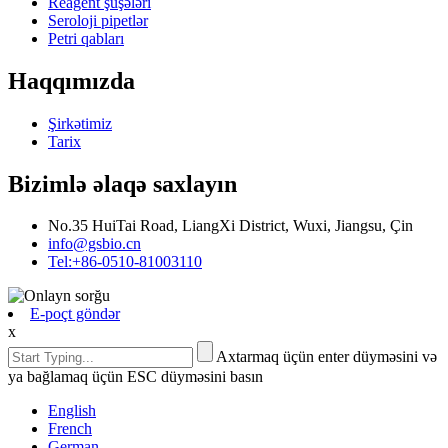
Reagent şüşələri
Seroloji pipetlər
Petri qabları
Haqqımızda
Şirkətimiz
Tarix
Bizimlə əlaqə saxlayın
No.35 HuiTai Road, LiangXi District, Wuxi, Jiangsu, Çin
info@gsbio.cn
Tel:+86-0510-81003110
E-poçt göndər
x
Axtarmaq üçün enter düyməsini və
ya bağlamaq üçün ESC düyməsini basın
English
French
German