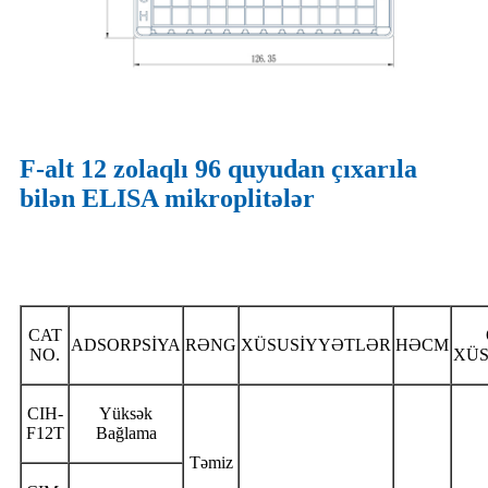
F-alt 12 zolaqlı 96 quyudan çıxarıla
bilən ELISA mikroplitələr
CAT
ADSORPSİYA
RƏNG
XÜSUSİYYƏTLƏR
HƏCM
NO.
XÜS
CIH-
Yüksək
F12T
Bağlama
Təmiz