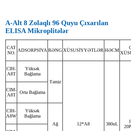
A-Alt 8 Zolaqlı 96 Quyu Çıxarılan
ELISA Mikroplitələr
CAT
ADSORPSİYA
RƏNG
XÜSUSİYYƏTLƏR
HƏCM
NO.
XÜS
CIH-
Yüksək
A8T
Bağlama
Təmiz
CIM-
Orta Bağlama
A8T
CIH-
Yüksək
A8W
Bağlama
Ağ
12*A8
380uL
20