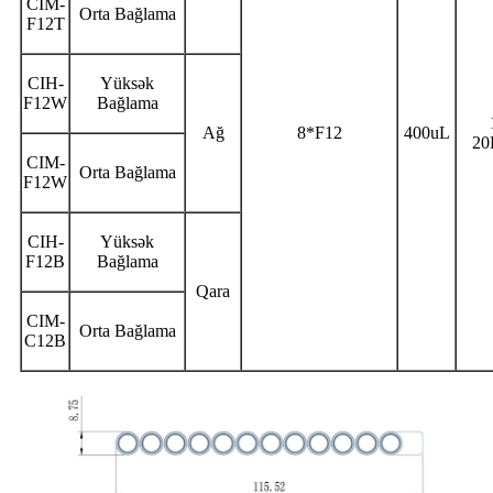
CIM-
Orta Bağlama
F12T
CIH-
Yüksək
F12W
Bağlama
Ağ
8*F12
400uL
2
CIM-
Orta Bağlama
F12W
CIH-
Yüksək
F12B
Bağlama
Qara
CIM-
Orta Bağlama
C12B