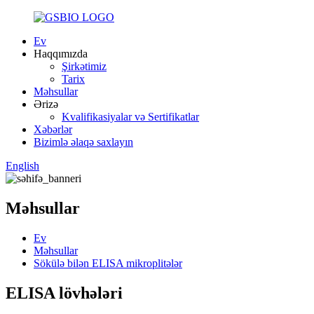
Ev
Haqqımızda
Şirkətimiz
Tarix
Məhsullar
Ərizə
Kvalifikasiyalar və Sertifikatlar
Xəbərlər
Bizimlə əlaqə saxlayın
English
Məhsullar
Ev
Məhsullar
Sökülə bilən ELISA mikroplitələr
ELISA lövhələri