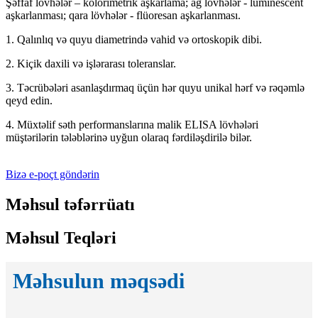
Şəffaf lövhələr – kolorimetrik aşkarlama; ağ lövhələr - luminescent
aşkarlanması; qara lövhələr - flüoresan aşkarlanması.
1. Qalınlıq və quyu diametrində vahid və ortoskopik dibi.
2. Kiçik daxili və işlərarası toleranslar.
3. Təcrübələri asanlaşdırmaq üçün hər quyu unikal hərf və rəqəmlə
qeyd edin.
4. Müxtəlif səth performanslarına malik ELISA lövhələri
müştərilərin tələblərinə uyğun olaraq fərdiləşdirilə bilər.
Bizə e-poçt göndərin
Məhsul təfərrüatı
Məhsul Teqləri
Məhsulun məqsədi