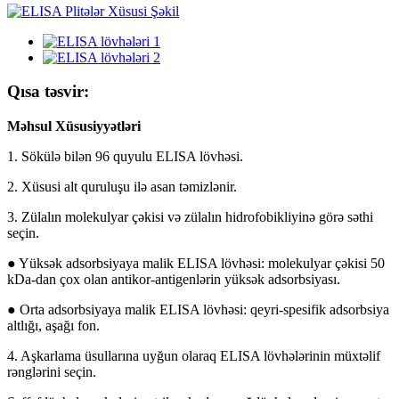
Qısa təsvir:
Məhsul Xüsusiyyətləri
1. Sökülə bilən 96 quyulu ELISA lövhəsi.
2. Xüsusi alt quruluşu ilə asan təmizlənir.
3. Zülalın molekulyar çəkisi və zülalın hidrofobikliyinə görə səthi
seçin.
● Yüksək adsorbsiyaya malik ELISA lövhəsi: molekulyar çəkisi 50
kDa-dan çox olan antikor-antigenlərin yüksək adsorbsiyası.
● Orta adsorbsiyaya malik ELISA lövhəsi: qeyri-spesifik adsorbsiya
altlığı, aşağı fon.
4. Aşkarlama üsullarına uyğun olaraq ELISA lövhələrinin müxtəlif
rənglərini seçin.