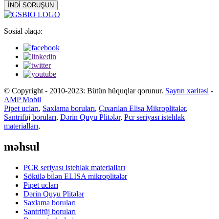
İNDİ SORUŞUN
Sosial əlaqə:
© Copyright - 2010-2023: Bütün hüquqlar qorunur.
Saytın xəritəsi
-
AMP Mobil
Pipet ucları
,
Saxlama boruları
,
Çıxarılan Elisa Mikroplitələr
,
Santrifüj boruları
,
Dərin Quyu Plitələr
,
Pcr seriyası istehlak
materialları
,
məhsul
PCR seriyası istehlak materialları
Sökülə bilən ELISA mikroplitələr
Pipet ucları
Dərin Quyu Plitələr
Saxlama boruları
Santrifüj boruları