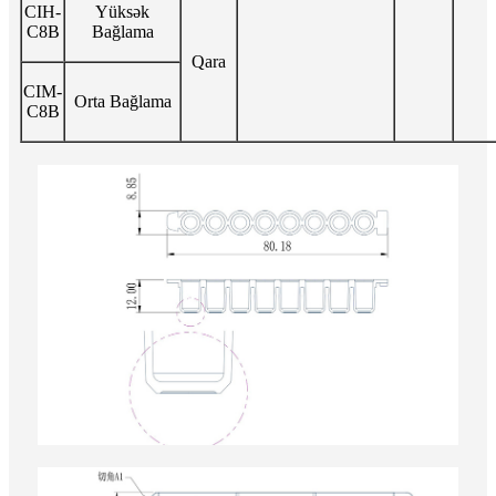
CIH-
Yüksək
C8B
Bağlama
Qara
CIM-
Orta Bağlama
C8B